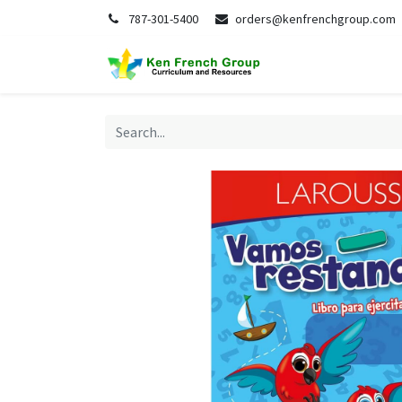
787-301-5400
orders@kenfrenchgroup.com
Home
S